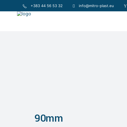
+383 44 56 53 32
info@mitro-plast.eu
90mm