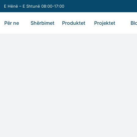
E Hënë – E Shtunë 08:00-17:00
Për ne
Shërbimet
Produktet
Projektet
Bl