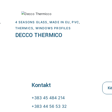
,
4 SEASONS GLASS
,
MADE IN EU
,
PVC
,
THERMICS
,
WINDOWS PROFILES
Lexoni më tepër
DECCO THERMICO
Kontakt
Kerk
per:
+383 45 484 214
+383 44 56 53 32