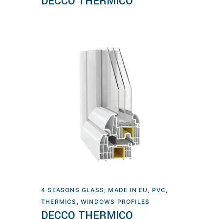
DECCO THERMICO
4 SEASONS GLASS
,
MADE IN EU
,
PVC
,
Lexoni më tepër
THERMICS
,
WINDOWS PROFILES
DECCO THERMICO