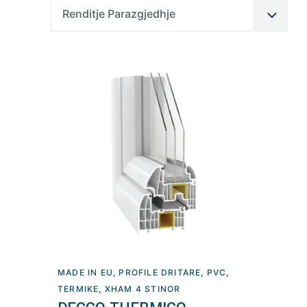
Renditje Parazgjedhje
MADE IN EU
,
PROFILE DRITARE
,
PVC
,
Lexoni më tepër
TERMIKE
,
XHAM 4 STINOR