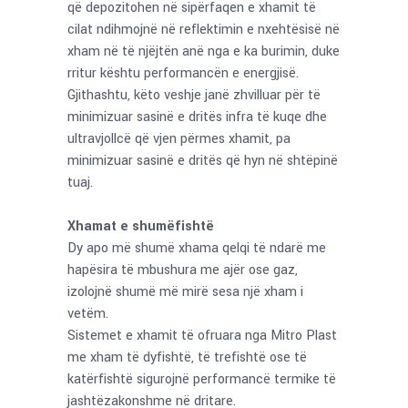
që depozitohen në sipërfaqen e xhamit të
cilat ndihmojnë në reflektimin e nxehtësisë në
xham në të njëjtën anë nga e ka burimin, duke
rritur kështu performancën e energjisë.
Gjithashtu, këto veshje janë zhvilluar për të
minimizuar sasinë e dritës infra të kuqe dhe
ultravjollcë që vjen përmes xhamit, pa
minimizuar sasinë e dritës që hyn në shtëpinë
tuaj.
Xhamat e shumëfishtë
Dy apo më shumë xhama qelqi të ndarë me
hapësira të mbushura me ajër ose gaz,
izolojnë shumë më mirë sesa një xham i
vetëm.
Sistemet e xhamit të ofruara nga Mitro Plast
me xham të dyfishtë, të trefishtë ose të
katërfishtë sigurojnë performancë termike të
jashtëzakonshme në dritare.