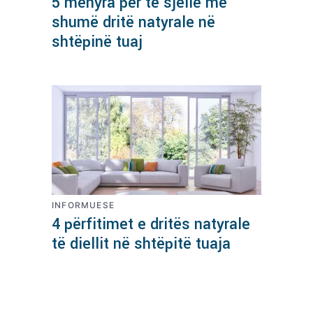
5 mënyra për të sjellë më
shumë dritë natyrale në
shtëpinë tuaj
INFORMUESE
4 përfitimet e dritës natyrale
të diellit në shtëpitë tuaja