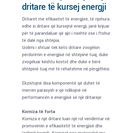
dritare të kursej energji
Dritaret me efikasitet të energjisë, të njohura
edhe si dritare që kursejnë energji, janë krijuar
për të parandaluar që ajri i nxehtë ose i ftohur
të dalë nga shtëpia.
Izolimi i shtuar tek këto dritare zvogëlon
përdorimin e energjisë në shtëpinë tuaj, duke
zvogëluar kështu kostot dhe duke e bërë
shtëpinë tuaj më të rehatshme në përgjithësi.
Ekzistojnë disa komponentë që duhet të
merren parasysh e që ndikojnë në
performancën e energjisë së një dritareje:
Korniza të forta
Korniza e një dritare luan një rol vendimtar në
promovimin e efikasitetit të energjisë dhe