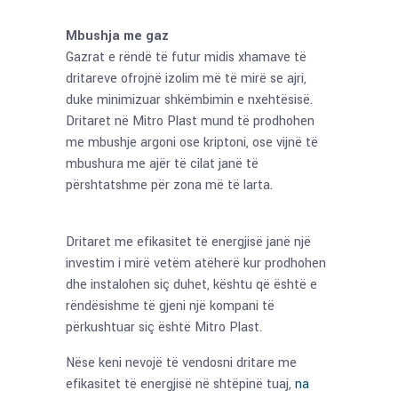
Mbushja me gaz
Gazrat e rëndë të futur midis xhamave të
dritareve ofrojnë izolim më të mirë se ajri,
duke minimizuar shkëmbimin e nxehtësisë.
Dritaret në Mitro Plast mund të prodhohen
me mbushje argoni ose kriptoni, ose vijnë të
mbushura me ajër të cilat janë të
përshtatshme për zona më të larta.
Dritaret me efikasitet të energjisë janë një
investim i mirë vetëm atëherë kur prodhohen
dhe instalohen siç duhet, kështu që është e
rëndësishme të gjeni një kompani të
përkushtuar siç është Mitro Plast.
Nëse keni nevojë të vendosni dritare me
efikasitet të energjisë në shtëpinë tuaj,
na