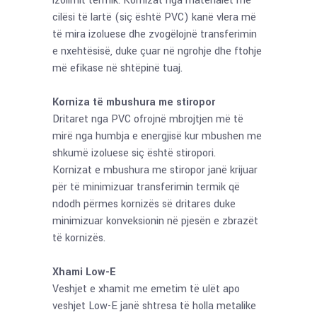
izolimit termik. Kornizat nga materialet me
cilësi të lartë (siç është PVC) kanë vlera më
të mira izoluese dhe zvogëlojnë transferimin
e nxehtësisë, duke çuar në ngrohje dhe ftohje
më efikase në shtëpinë tuaj.
Korniza të mbushura me stiropor
Dritaret nga PVC ofrojnë mbrojtjen më të
mirë nga humbja e energjisë kur mbushen me
shkumë izoluese siç është stiropori.
Kornizat e mbushura me stiropor janë krijuar
për të minimizuar transferimin termik që
ndodh përmes kornizës së dritares duke
minimizuar konveksionin në pjesën e zbrazët
të kornizës.
Xhami Low-E
Veshjet e xhamit me emetim të ulët apo
veshjet Low-E janë shtresa të holla metalike