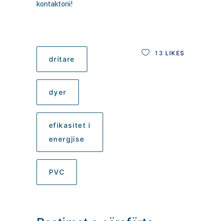
kontaktoni!
13
LIKES
dritare
dyer
efikasitet i
energjise
PVC